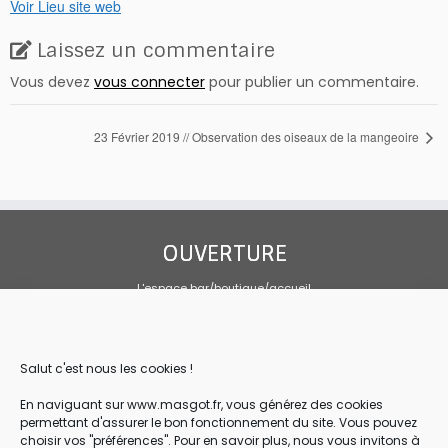
Voir Lieu site web
Laissez un commentaire
Vous devez
vous connecter
pour publier un commentaire.
23 Février 2019 // Observation des oiseaux de la mangeoire
OUVERTURE
L'espace bar/boutique/accueil
Tous les jours 10h00-19h00
Sandwicherie sur mai, juin et septembre
Tous les jours, service de 10h30 à 14h
Salut c'est nous les cookies !
CONTACT
En naviguant sur www.masgot.fr, vous générez des cookies
permettant d'assurer le bon fonctionnement du site. Vous pouvez
Association Loi 1901
choisir vos "préférences". Pour en savoir plus, nous vous invitons à