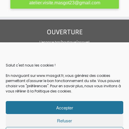
atelier.visite.masgot23@gmail.com
OUVERTURE
L'espace bar/boutique/accueil
Tous les jours 10h00-19h00
Sandwicherie sur mai, juin et septembre
Tous les jours, service de 10h30 à 14h
Salut c'est nous les cookies !
CONTACT
En naviguant sur www.masgot.fr, vous générez des cookies
permettant d'assurer le bon fonctionnement du site. Vous pouvez
Association Loi 1901
choisir vos "préférences". Pour en savoir plus, nous vous invitons à
Les Amis de la Pierre de Masgot
vous référer à la Politique des cookies.
Masgot 23480 FRANSECHES
05.55.66.98.88 / masgot23@gmail.com
Accepter
Mentions légales
Conditions générale de vente et de réservation en ligne
Refuser
Politique des cookies