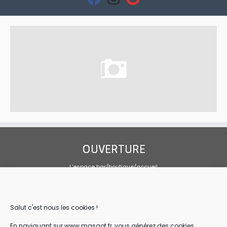
fa-
fa-
fa-
facebook
instagram
google
OUVERTURE
L'espace bar/boutique/accueil
Tous les jours 10h00-19h00
Sandwicherie sur mai, juin et septembre
Tous les jours, service de 10h30 à 14h
Salut c'est nous les cookies !
CONTACT
En naviguant sur www.masgot.fr, vous générez des cookies