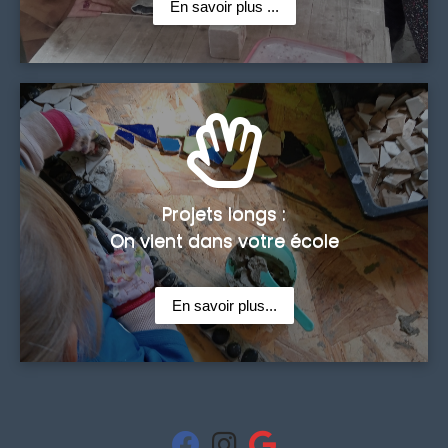
En savoir plus ...
Projets longs :
On vient dans votre école
En savoir plus...
fab
fab
fab