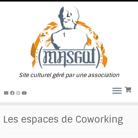
Passer
au
contenu
Site culturel géré par une association
Les espaces de Coworking