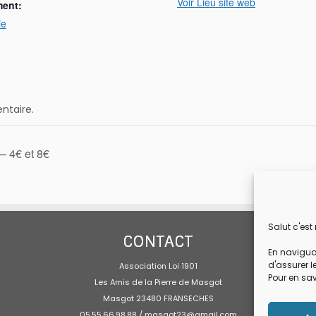
Voir Lieu site web
ment:
ie
ntaire.
– 4€ et 8€
Salut c'est
CONTACT
En navigua
d'assurer l
Association Loi 1901
Pour en sav
Les Amis de la Pierre de Masgot
Masgot 23480 FRANSECHES
05.55.66.98.88 / masgot23@gmail.com