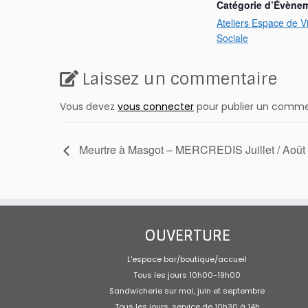
Catégorie d’Évène
Ateliers Espace de V
Sociale
Laissez un commentaire
Vous devez
vous connecter
pour publier un comme
Meurtre à Masgot – MERCREDIS Juillet / Août 
OUVERTURE
L'espace bar/boutique/accueil
Tous les jours 10h00-19h00
Sandwicherie sur mai, juin et septembre
Tous les jours, service de 10h30 à 14h