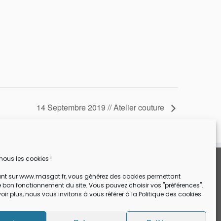
14 Septembre 2019 // Atelier couture
 nous les cookies !
Mentions légales
Conditions générale de vente et de réservation en ligne
nt sur www.masgot.fr, vous générez des cookies permettant
e bon fonctionnement du site. Vous pouvez choisir vos "préférences".
Politique des cookies
oir plus, nous vous invitons à vous référer à la Politique des cookies.