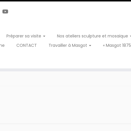
Préparer sa visite
Nos ateliers sculpture et mosaïque
me
CONTACT
Travailler à Masgot
« Masgot 1875