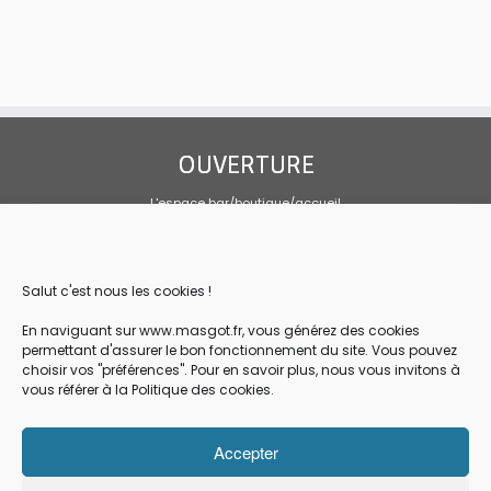
g
e
a
a
m
t
e
t
e
n
i
.
t
o
n
OUVERTURE
d
e
L'espace bar/boutique/accueil
v
Tous les jours 10h00-19h00
u
Sandwicherie sur mai, juin et septembre
e
Tous les jours, service de 10h30 à 14h
Salut c'est nous les cookies !
s
CONTACT
É
En naviguant sur www.masgot.fr, vous générez des cookies
permettant d'assurer le bon fonctionnement du site. Vous pouvez
v
Association Loi 1901
choisir vos "préférences". Pour en savoir plus, nous vous invitons à
Les Amis de la Pierre de Masgot
è
vous référer à la Politique des cookies.
Masgot 23480 FRANSECHES
n
05.55.66.98.88 / masgot23@gmail.com
e
Accepter
Mentions légales
m
Conditions générale de vente et de réservation en ligne