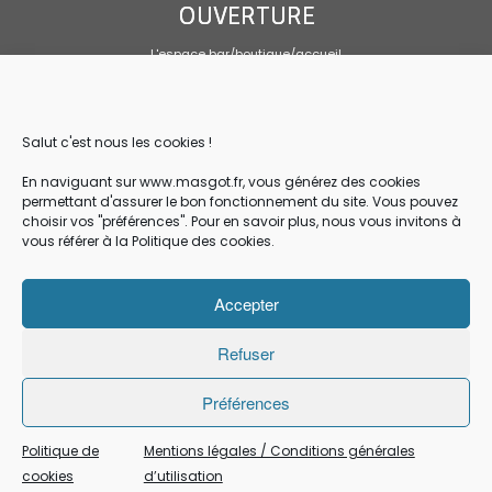
OUVERTURE
L'espace bar/boutique/accueil
Tous les jours 10h00-19h00
Sandwicherie sur mai, juin et septembre
Tous les jours, service de 10h30 à 14h
Salut c'est nous les cookies !
CONTACT
En naviguant sur www.masgot.fr, vous générez des cookies
permettant d'assurer le bon fonctionnement du site. Vous pouvez
Association Loi 1901
choisir vos "préférences". Pour en savoir plus, nous vous invitons à
Les Amis de la Pierre de Masgot
vous référer à la Politique des cookies.
Masgot 23480 FRANSECHES
05.55.66.98.88 / masgot23@gmail.com
Accepter
Mentions légales
Conditions générale de vente et de réservation en ligne
Refuser
Politique des cookies
Préférences
Politique de
Mentions légales / Conditions générales
·
© 2026
Village de Masgot
·
Propulsé par
·
cookies
d’utilisation
Réalisé avec the
Thème Customizr
·