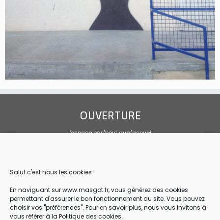
OUVERTURE
L'espace bar/boutique/accueil
Tous les jours 10h00-19h00
Sandwicherie sur mai, juin et septembre
Tous les jours, service de 10h30 à 14h
Salut c'est nous les cookies !
CONTACT
En naviguant sur www.masgot.fr, vous générez des cookies
permettant d'assurer le bon fonctionnement du site. Vous pouvez
Association Loi 1901
choisir vos "préférences". Pour en savoir plus, nous vous invitons à
Les Amis de la Pierre de Masgot
vous référer à la Politique des cookies.