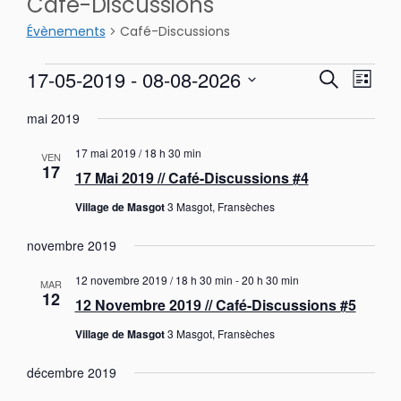
Café-Discussions
Évènements
Café-Discussions
Évènements
R
N
17-05-2019
 - 
08-08-2026
R
L
a
e
e
S
v
i
c
mai 2019
é
i
c
s
h
g
l
h
17 mai 2019 / 18 h 30 min
t
a
VEN
e
e
e
17
t
17 Mai 2019 // Café-Discussions #4
e
c
r
r
i
t
c
Village de Masgot
3 Masgot, Fransèches
o
c
i
n
h
h
o
d
novembre 2019
e
e
e
n
e
v
n
12 novembre 2019 / 18 h 30 min
-
20 h 30 min
MAR
u
t
12
e
12 Novembre 2019 // Café-Discussions #5
e
n
z
s
Village de Masgot
3 Masgot, Fransèches
u
a
É
n
v
v
décembre 2019
è
e
i
n
d