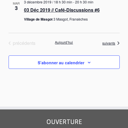
g
3 décembre 2019 / 18 h 30 min
-
20 h 30 min
e
MAR
a
3
a
m
03 Déc 2019 // Café-Discussions #6
t
e
t
e
Village de Masgot
3 Masgot, Fransèches
n
i
.
t
o
n
Évènements
précédents
Aujourd’hui
Évènements
suivants
d
e
v
S’abonner au calendrier
u
e
s
É
v
è
n
e
OUVERTURE
m