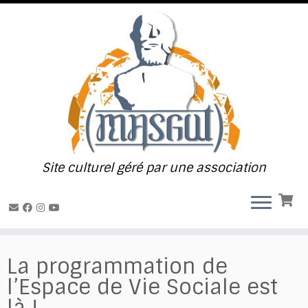
Passer
au
contenu
Site culturel géré par une association
La programmation de
l’Espace de Vie Sociale est
là !